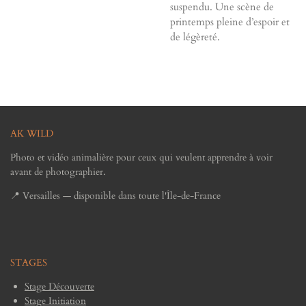
suspendu. Une scène de
printemps pleine d’espoir et
de légèreté.
AK WILD
Photo et vidéo animalière pour ceux qui veulent apprendre à voir
avant de photographier.
📍 Versailles — disponible dans toute l'Île-de-France
STAGES
Stage Découverte
Stage Initiation