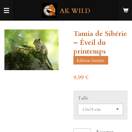
Passer
AK WILD
au
contenu
principal
Tamia de Sibérie
– Éveil du
printemps
Edition limitée
9,99 €
Taille