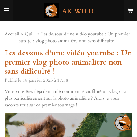
Passer
AK WILD
au
contenu
principal
Accueil
»
Qui
»
Les dessous d'une vidéo youtube : Un premier
suis-je ?
vlog photo animalière non sans difficulté !
Les dessous d'une vidéo youtube : Un
premier vlog photo animalière non
sans difficulté !
Publié le 18 janvier 2023 à 17:58
Vous vous êtes déjà demandé comment était filmé un vlog ? Et
plus particulièrement sur la photo animalière ? Alors je vous
raconte tout sur ce premier tournage !