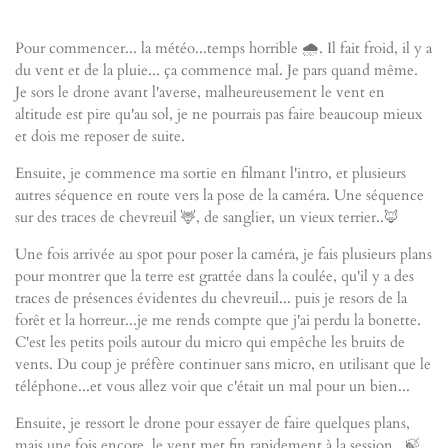
Pour commencer... la météo...temps horrible 🌧️. Il fait froid, il y a
du vent et de la pluie... ça commence mal. Je pars quand même.
Je sors le drone avant l'averse, malheureusement le vent en
altitude est pire qu'au sol, je ne pourrais pas faire beaucoup mieux
et dois me reposer de suite.
Ensuite, je commence ma sortie en filmant l'intro, et plusieurs
autres séquence en route vers la pose de la caméra. Une séquence
sur des traces de chevreuil 🦌, de sanglier, un vieux terrier..🦊
Une fois arrivée au spot pour poser la caméra, je fais plusieurs plans
pour montrer que la terre est grattée dans la coulée, qu'il y a des
traces de présences évidentes du chevreuil... puis je resors de la
forêt et la horreur...je me rends compte que j'ai perdu la bonette.
C'est les petits poils autour du micro qui empêche les bruits de
vents. Du coup je préfère continuer sans micro, en utilisant que le
téléphone...et vous allez voir que c'était un mal pour un bien...
Ensuite, je ressort le drone pour essayer de faire quelques plans,
mais une fois encore, le vent met fin rapidement à la session. 🍃